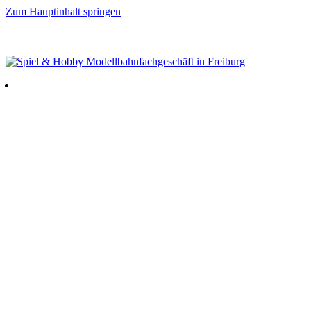
Zum Hauptinhalt springen
GRATISVERSAND AB 80 EUR (innerhalb Deutschland) – TAX FREE SERVICE –
FRAGEN VOR DEM KAUF? 0761 39194