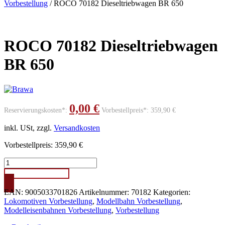
Vorbestellung
/ ROCO 70182 Dieseltriebwagen BR 650
Angebot!
ROCO 70182 Dieseltriebwagen
BR 650
0,00
€
Reservierungskosten*:
Vorbestellpreis*:
359,90
€
inkl. USt, zzgl.
Versandkosten
Vorbestellpreis: 359,90 €
ROCO
70182
VORBESTELLUNG
Dieseltriebwagen
BR
EAN:
9005033701826
Artikelnummer:
70182
Kategorien:
650
Lokomotiven Vorbestellung
,
Modellbahn Vorbestellung
,
Menge
Modelleisenbahnen Vorbestellung
,
Vorbestellung