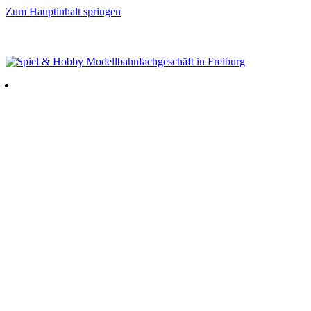
Zum Hauptinhalt springen
GRATISVERSAND AB 80 EUR (innerhalb Deutschland) – TAX FREE SERVICE –
FRAGEN VOR DEM KAUF? 0761 39194