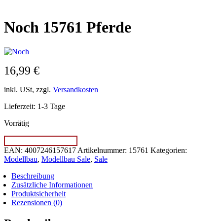
Noch 15761 Pferde
16,99
€
inkl. USt, zzgl.
Versandkosten
Lieferzeit:
1-3 Tage
Vorrätig
Noch
IN DEN WARENKORB
15761
EAN:
4007246157617
Artikelnummer:
15761
Kategorien:
Pferde
Modellbau
,
Modellbau Sale
,
Sale
Menge
Beschreibung
Zusätzliche Informationen
Produktsicherheit
Rezensionen (0)