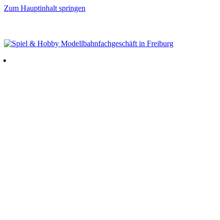
Zum Hauptinhalt springen
GRATISVERSAND AB 80 EUR (innerhalb Deutschland) – TAX FREE SERVICE –
FRAGEN VOR DEM KAUF? 0761 39194