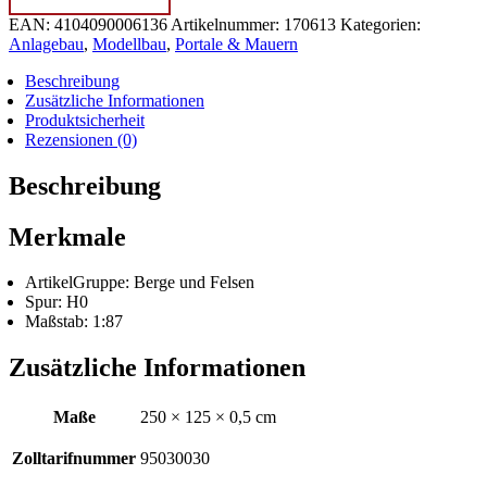
IN DEN WARENKORB
Mauerplatte,
EAN:
4104090006136
Artikelnummer:
170613
Kategorien:
Sandstein,
Anlagebau
,
Modellbau
,
Portale & Mauern
rot
Menge
Beschreibung
Zusätzliche Informationen
Produktsicherheit
Rezensionen (0)
Beschreibung
Merkmale
ArtikelGruppe: Berge und Felsen
Spur: H0
Maßstab: 1:87
Zusätzliche Informationen
Maße
250 × 125 × 0,5 cm
Zolltarifnummer
95030030