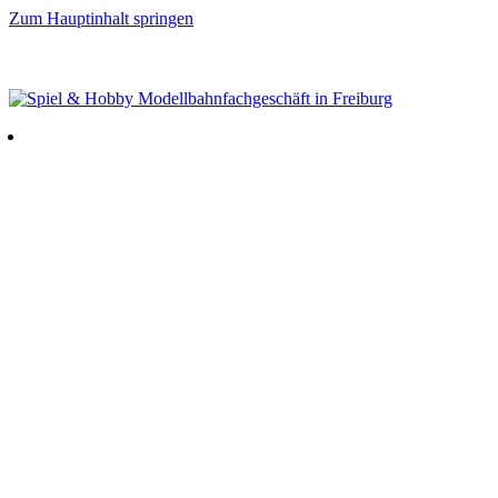
Zum Hauptinhalt springen
GRATISVERSAND AB 80 EUR (innerhalb Deutschland) – TAX FREE SERVICE –
FRAGEN VOR DEM KAUF? 0761 39194