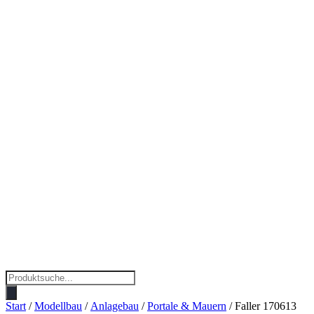
Products
search
Start
/
Modellbau
/
Anlagebau
/
Portale & Mauern
/ Faller 170613